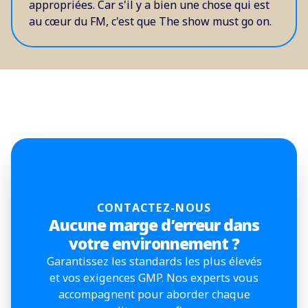
appropriées. Car s'il y a bien une chose qui est
au cœur du FM, c'est que The show must go on.
CONTACTEZ-NOUS
Aucune marge d’erreur dans
votre environnement ?
Garantissez les standards les plus élevés
et vos exigences GMP. Nos experts vous
accompagnent pour aborder chaque